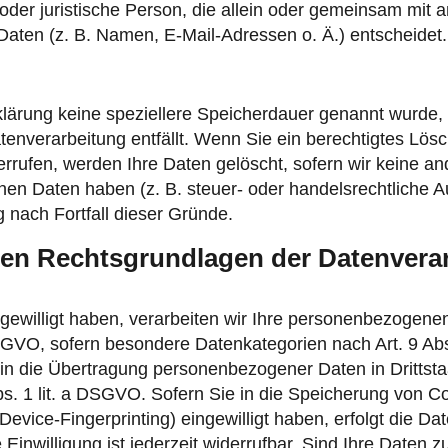
he oder juristische Person, die allein oder gemeinsam mit
ten (z. B. Namen, E-Mail-Adressen o. Ä.) entscheidet.
klärung keine speziellere Speicherdauer genannt wurde
atenverarbeitung entfällt. Wenn Sie ein berechtigtes L
errufen, werden Ihre Daten gelöscht, sofern wir keine an
en Daten haben (z. B. steuer- oder handelsrechtliche A
g nach Fortfall dieser Gründe.
en Rechtsgrundlagen der Datenverar
ngewilligt haben, verarbeiten wir Ihre personenbezogene
a DSGVO, sofern besondere Datenkategorien nach Art. 9 A
g in die Übertragung personenbezogener Daten in Drittsta
. 1 lit. a DSGVO. Sofern Sie in die Speicherung von Coo
 Device-Fingerprinting) eingewilligt haben, erfolgt die Da
nwilligung ist jederzeit widerrufbar. Sind Ihre Daten zu