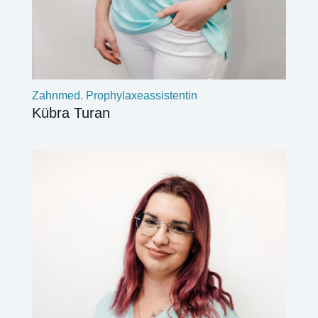
Zahnmed. Prophylax­e­­assistentin
Kübra Turan